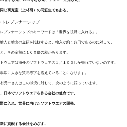
の同じ研究室（上林研）の同窓生でもある。
ントレプレナーシップ
トレプレナーシップのキーワードは「世界を視野に入れる」。
の輸入と輸出の金額を比較すると、輸入が約１兆円であるのに対して、
度と、その金額に１００倍の差があります。
フトウェアは海外のソフトウェアの１／１００しか売れていないのです。
、非常に大きな貿易赤字を抱えていることになります。
今村元一さんはこの状況に対して、次のように語っています。
は、日本でソフトウエアを作る会社の使命です。
視野に入れ、世界に向けたソフトウエアの開発、
。
革新に貢献する会社をめざす。