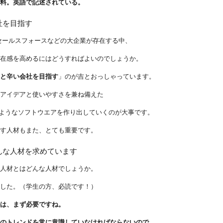
資料。英語で記述されている。
社を目指す
ル、セールスフォースなどの大企業が存在する中、
存在感を高めるにはどうすればよいのでしょうか。
リと辛い会社を目指す
」のが吉とおっしゃっています。
なアイデアと使いやすさを兼ね備えた
Suite のようなソフトウエアを作り出していくのが大事です。
出す人材もまた、とても重要です。
んな人材を求めています
る人材とはどんな人材でしょうか。
ました。（学生の方、必読です！）
力は、まず必要ですね。
中のトレンドを常に意識していなければならないので、