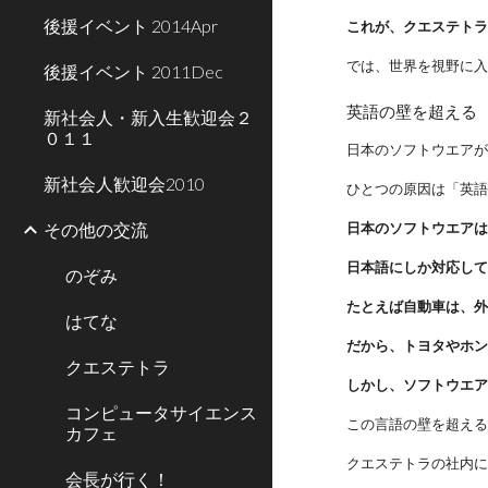
後援イベント 2014Apr
これが、クエステト
では、世界を視野に
後援イベント 2011Dec
英語の壁を超える
新社会人・新入生歓迎会２
０１１
日本のソフトウエア
新社会人歓迎会2010
ひとつの原因は「英
その他の交流
日本のソフトウエア
日本語にしか対応し
のぞみ
たとえば自動車は、
はてな
だから、トヨタやホ
クエステトラ
しかし、ソフトウエ
コンピュータサイエンス
この言語の壁を超え
カフェ
クエステトラの社内
会長が行く！