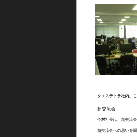
クエステトラ社内。
超交流会
今村社長は、超交流
超交流会への思いを