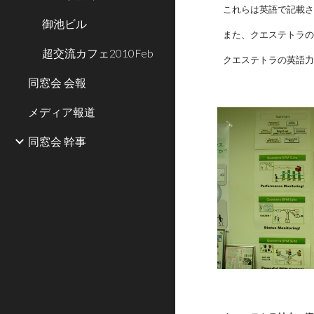
これらは英語で記載
御池ビル
また、クエステトラ
超交流カフェ2010Feb
クエステトラの英語
同窓会 会報
メディア報道
同窓会 幹事