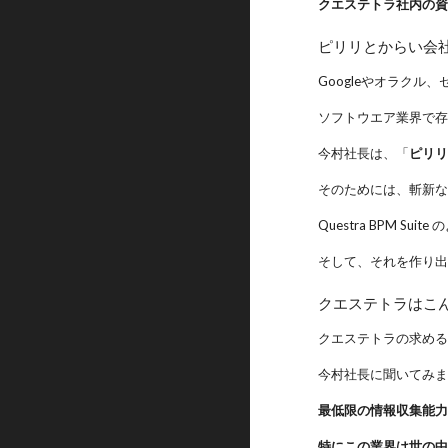
クエステトラ社内の
ピリリとからい会
Googleやオラク
ソフトウエア業界で
今村社長は、「
ピリ
そのためには、斬新
Questra BPM 
そして、それを作り
クエステトラはこ
クエステトラの求め
今村社長に聞いてみ
最低限の情報収集能
特にこの業界は世の