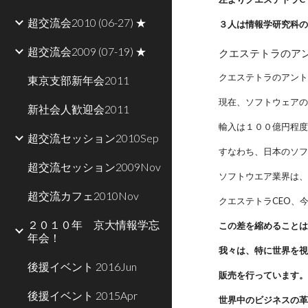
超交流会2010 (06-27) ★
３人は情報学研究科
超交流会2009 (07-19) ★
クエステトラのア
クエステトラのアン
東京支部新年会2011
現在、ソフトウェア
新社会人歓迎会2011
輸入は１００億円程
超交流セッション2010Sep
すなわち、日本のソ
超交流セッション2009Nov
ソフトウエア業界は
超交流カフェ2010Nov
クエステトラCEO、
２０１０年 京大情報学忘
この差を縮めること
年会！
我々は、特に世界を
後援イベント 2016Jun
販売を行っています
後援イベント 2015Apr
世界中のビジネスの