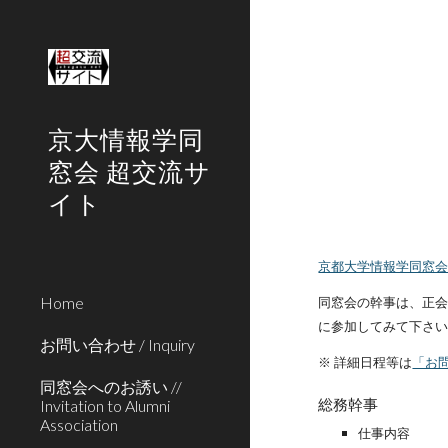
Sk
京大情報学同
窓会 超交流サ
イト
京都大学情報学同窓会
Home
同窓会の幹事は、正会
に参加してみて下さ
お問い合わせ / Inquiry
※ 詳細日程等は
「お
同窓会へのお誘い //
総務幹事
Invitation to Alumni
Association
仕事内容