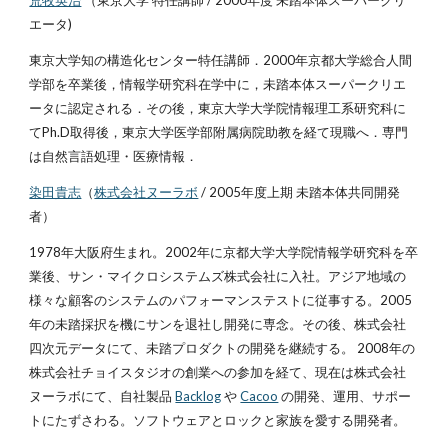
荒牧英治
（東京大学 特任講師 / 2000年度 未踏本体スーパークリ
エータ)
東京大学知の構造化センター特任講師．2000年京都大学総合人間
学部を卒業後，情報学研究科在学中に，未踏本体スーパークリエ
ータに認定される．その後，東京大学大学院情報理工系研究科に
てPh.D取得後，東京大学医学部附属病院助教を経て現職へ．専門
は自然言語処理・医療情報．
染田貴志
（
株式会社ヌーラボ
/ 2005年度上期 未踏本体共同開発
者）
1978年大阪府生まれ。2002年に京都大学大学院情報学研究科を卒
業後、サン・マイクロシステムズ株式会社に入社。アジア地域の
様々な顧客のシステムのパフォーマンステストに従事する。2005
年の未踏採択を機にサンを退社し開発に専念。その後、株式会社
四次元データにて、未踏プロダクトの開発を継続する。 2008年の
株式会社チョイスタジオの創業への参加を経て、現在は株式会社
ヌーラボにて、自社製品
Backlog
や
Cacoo
の開発、運用、サポー
トにたずさわる。ソフトウェアとロックと家族を愛する開発者。