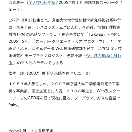
西岡悠平 （
楽天技術研究所
/ 2005年度上期 未踏本体スーパークリ
エータ）
1977年8月19日生まれ。京都大学大学院情報学研究科複雑系科学
コース修了後、 シスコシステムズに入社。その後、情報処理推進
機構 (IPA) の未踏ソフトウェ ア創造事業にて「Tuigwaa」 が採択。
2006年5月、「スー パークリエータ（天才 プログラマ）」として
認定される。四次元データ Web技術研究部を経て、現在は 楽天技
術研究所 チーフテクノロジスト。恋愛小説「
今、君の初恋に 触れ
る
」の主人公のモデルでもある。
松本一輝 （2009年度下期 未踏本体クリエータ）
１９８３年大阪生まれ。２００７年京都大学工学部電気電子工学
科を卒業後、国土交通省に入省。２００８年退省、Web系スター
トアップのCTO等を経て現在に至る。プログラマ。好きな言語は
Ruby。
skype中継により登壇予定