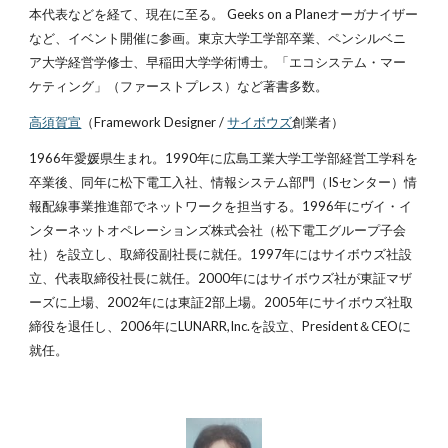
本代表などを経て、現在に至る。 Geeks on a Planeオーガナイザー
など、イベント開催に参画。東京大学工学部卒業、ペンシルベニ
ア大学経営学修士、早稲田大学学術博士。「エコシステム・マー
ケティング」（ファーストプレス）など著書多数。
高須賀宣
（Framework Designer /
サイボウズ
創業者）
1966年愛媛県生まれ。1990年に広島工業大学工学部経営工学科を
卒業後、同年に松下電工入社、情報システム部門（ISセンター）情
報配線事業推進部でネットワークを担当する。1996年にヴイ・イ
ンターネットオペレーションズ株式会社（松下電工グループ子会
社）を設立し、取締役副社長に就任。1997年にはサイボウズ社設
立、代表取締役社長に就任。2000年にはサイボウズ社が東証マザ
ーズに上場、2002年には東証2部上場。2005年にサイボウズ社取
締役を退任し、2006年にLUNARR,Inc.を設立、President＆CEOに
就任。