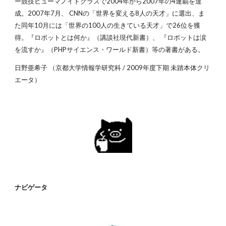
ー競技ヒューマノイドクラスで2004年から2007年の4連覇を達
成。2007年7月、 CNNの「世界を変える8人の天才」に選出、ま
た同年10月には「世界の100人の生きている天才」で26位を獲
得。『ロボットとは何か』（講談社現代新書）、 『ロボットは涙
を流すか』（PHPサイエンス・ワールド新書）等の著書がある。
日野亜希子 （京都大学情報学研究科 / 2009年度下期 未踏本体クリ
エータ）
ナビゲータ