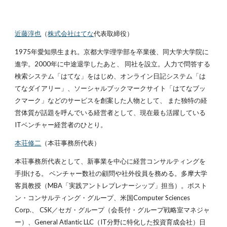
近藤淳也
（
株式会社はてな
代表取締役）
1975年愛知県生まれ。京都大学理学部を卒業後、同大学大学院に
進学。2000年に中途退学したあと、 同社を設立。人力で問答する
検索システム「はてな」をはじめ、オンライン日記システム「は
てなダイアリー」、ソーシャルブックマークサイト「はてなブッ
クマーク」などのサービスを創案した人物として、 また独特の経
営体質が話題を呼んでいる経営者として、現在最も活躍している
ITベンチャー経営者のひとり。
本荘修二
（本荘事務所代表）
本荘事務所代表として、新事業を中心に経営コンサルティングを
手掛ける。 ベンチャー数社の顧問や社外役員を務める。多摩大学
客員教授（MBA「実践アントレプレナーシップ」担当）。ボスト
ン・コンサルティング・グループ、米国Computer Sciences
Corp.、 CSK／セガ・グループ（会長付・グループ戦略室マネジャ
ー）、General Atlantic LLC（IT分野に特化した投資育成会社）日