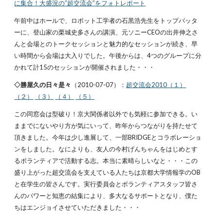
に集合！大盛況の“超交流会”をフォトレポート
午前中はホールで、ロボット工学者の石黒浩先生をトップバッタ
ーに、登山家の栗城史多さんの講演、元ソニーCEOの出井伸之さ
んと会場とのトークセッションと魅力的なセッションが続き、早
い時間から会場は大入りでした。午後からは、4つのグループに分
かれて計15のセッションが開催されました・・・
◇勝屋久の日々是々
（2010-07-07）：
超交流会2010（１）
（２）
（３）
（４）
（５）
この同窓会は型破り！京大関係者以外でも気軽に参加できる。い
ままでにないやり方が気にいって、昨年からつながりを持たせて
頂きました。今年は少し進展して、一部BRIDGEとコラボレーショ
ンをしました。なによりも、友人の今村げんちゃんをはじめとす
るボランティアで活動する志。本当に素晴らしいなと・・・この
盛り上がった超交流会を支えている人たちは京都大学情報学のOB
と在学生の皆さんです。実行委員会とボランティアスタッフ皆さ
んのパワーと知恵の結集により、多大なるサポートとなり、僕た
ちはエンジョイさせていただきました・・・