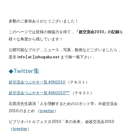
多数のご参加ありがとうございました！
このページでは皆様の御協力を得て，
「超交流会2010」の記録
を
様々な角度から残しています！
公開可能なブログ，ニュース，写真，動画などございましたら，
是非
info [ at ] johogaku.net
まで御一報下さい．
◆Twitter集
超交流会つぶやき一覧 #SN2010
（テキスト）
超交流会つぶやき一覧 #SN2010***
（テキスト）
石黒浩先生講演「人を理解するためのロボット学」＠超交流会
2010 のまとめ （
togetter
）
ビブリオバトルフェスタ2010「本の未来」 @超交流会2010
（
togetter
）