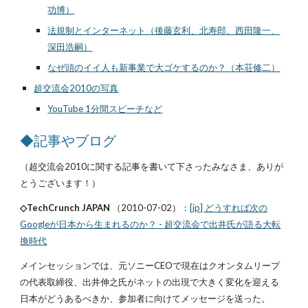
功博）
法規制とインターネット（後藤玄利、北寿郎、西田隆一、
深田浩嗣）
なぜ頭のイイ人も新事業で大ゴケするのか？（本荘修二）
超交流会2010の写真
YouTube 1分間スピーチなど
◆記事やブログ
（超交流会2010に関する記事を書いて下さったみなさま、ありが
とうございます！）
◇TechCrunch JAPAN
（2010-07-02）：
[jp] どうすれば次の
Googleが日本から生まれるのか？ - 超交流会で出井氏が語る大転
換時代
メインセッションでは、元ソニーCEOで現在はクオンタムリープ
の代表取締役、出井伸之氏がネットの出現で大きく変化を迎える
日本がどうあるべきか、参加者に向けてメッセージを送った。