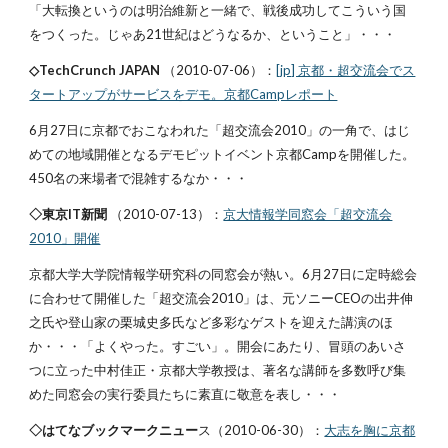
「大転換というのは明治維新と一緒で、戦後成功してこういう国
をつくった。じゃあ21世紀はどうなるか、ということ」・・・
◇TechCrunch JAPAN
（2010-07-06）：
[jp] 京都・超交流会でス
タートアップがサービスをデモ。京都Campレポート
6月27日に京都でおこなわれた「超交流会2010」の一角で、はじ
めての地域開催となるデモピットイベント京都Campを開催した。
450名の来場者で混雑するなか・・・
◇東京IT新聞
（2010-07-13）：
京大情報学同窓会「超交流会
2010」開催
京都大学大学院情報学研究科の同窓会が熱い。6月27日に定時総会
に合わせて開催した「超交流会2010」は、元ソニーCEOの出井伸
之氏や登山家の栗城史多氏など多彩なゲストを迎えた講演のほ
か・・・「よくやった。すごい」。開会にあたり、冒頭のあいさ
つに立った中村佳正・京都大学教授は、著名な講師を多数呼び集
めた同窓会の実行委員たちに素直に敬意を表し・・・
◇はてなブックマークニュー
ス（2010-06-30）：
大志を胸に京都