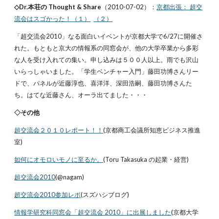
◇Dr.本荘の Thought & Share
（2010-07-02）：
京都出張： 超交
流会はスゴかった！（１）
（２）
「超交流会2010」なる面白いイベントが京都大学で6/27に開催さ
れた。もともと京大の情報系の同窓会が、他の大学卒業から多彩
な人を受け入れての集い。申し込みは５００人以上。雨でも沢山
いらっしゃいました。「学生ベンチャー入門」藤田功博さんリー
ドで、パネルが近藤淳也、喜洋洋、深田浩嗣、藤田功博さんた
ち。はてな近藤さん、オーラ出てました・・・
◇その他
超交流会２０１０レポート！！
(京都商工会議所知恵ビジネス推進
室)
如何にオモロいモノに至るか。
(Toru Takasuka の起業・経営)
超交流会2010
(@nagam)
超交流会2010参加レポ
(スズハシブログ)
情報学研究科同窓会「超交流会 2010」に出展しました
(京都大学