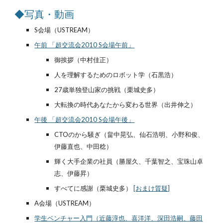
◆写真・動画
S会場（USTREAM）
午前 「超交流会2010 S会場午前」
御挨拶（中村佳正）
人を理解するためのロボット学（石黒浩）
27歳単独登山家の挑戦（栗城史多）
大転換の時代あなたから変わる世界（出井伸之）
午後 「超交流会2010 S会場午後」
CTOのから騒ぎ（畠中晃弘、仙石浩明、小野和俊、
伊藤直也、中田稔）
輝く大手企業の社員（勝屋久、千葉智之、宝珠山卓
志、伊藤昇）
すべてに感謝（栗城史多）
[おまけ質疑]
A会場（USTREAM）
学生ベンチャー入門（近藤淳也、喜洋洋、深田浩嗣、藤田