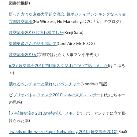
図書館機構)
悟った方々＠京都大学超交流会
,
超ポジティブシンキングな人々＠
京都超交流会
(No Wireless, No Marketing: D2C『宝』のブログ)
超交流会2010 お疲れ様でした
(Kenji Sato)
栗城史多さんの話を聞いて
(Cool Air Style BLOG)
超交流会2010♪
(京都ではたらく人事マン小平秀明)
6/27 超交流会2010で町家スタジオについて話しました
(はこぶろ
ぐ)
潰れるベンチャーと潰れないベンチャー
(jkondoの日記)
ビブリオバトルフェスタ2010 ～本の未来～ レポート
(たにちゅー
の思惑)
[メモ]超交流会2010の時の話、メモ。
(パラボラアンテナに立て掛
けられた本)
Tweets of the week: Super Networking 2010 (超交流会2010)
(SaaS