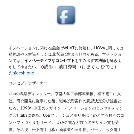
イノベーションに関わる議論はWHATに終始し、HOWに関しては
精神論や人材論もしくは環境論に留まる傾向がある。本セッショ
ンでは、
イノベーティブなコンセプト
を生み出す
方法論
を解き明
◇講師： 濱口秀司 （はまぐち ひでし）
かしてゆきたい。
@hideshione
コンセプトデザイナー
zibaの戦略ディレクター。京都大学工学部卒業後、松下電工に入
社。研究開発に従事した後、戦略投資案件の意思決定分析担当と
なる。1998年米国のデザイン・イノベーションのコンサルティン
グ会社zibaに参画。USBフラッシュメモリをはじめとする数々のコ
ンセプトづくりをリード。IDEA金賞など数々のデザイン賞を受
賞。その後、松下電工（株）新事業企画部長、パナソニック電工