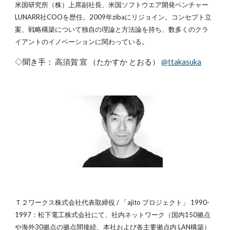
米国研究所（株）上席副社長、米国ソフトウエア開発ベンチャー
LUNARR社COOを歴任。2009年zibaにリジョイン。コンセプト立
案、戦略構築について独自の理論と方法論を持ち、数多くのクラ
イアントのイノベーションに関わっている。
◇聞き手： 高須賀 宣 （たかすか とおる）
@ttakasuka
Ｔ２ワークス株式会社代表取締役 / 「ajito プロジェクト」 1990-
1997：松下電工株式会社にて、社内ネットワーク（国内150拠点
や海外30拠点の拠点間接続、本社および各主要拠点内 LAN構築）