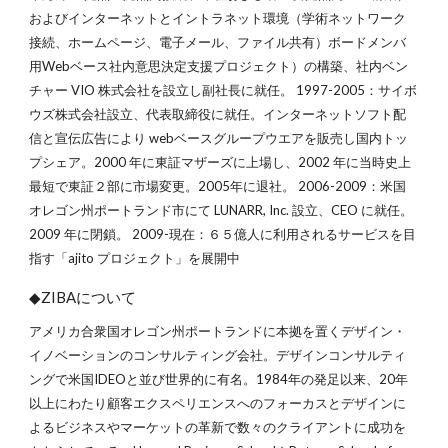
およびインターネットとイントラネット環境（学術ネットワーク
接続、ホームページ、電子メール、ファイル共有）ボードメンバ
用Webベース社内意思決定支援プロジェクト）の構築、社内ベン
チャー VIO 株式会社を設立し副社長に就任。 1997-2005：サイボ
ウズ株式会社設立、代表取締役に就任。インターネットソフト配
信と宣伝広告により webベースグループウエアを販売し国内トッ
プシェア。2000 年に東証マザーズに上場し、2002 年に当時史上
最短で東証２部に市場変更。2005年に退社。 2006-2009：米国
オレゴン州ポートランド市にて LUNARR, Inc. 設立、CEO に就任。
2009 年に閉鎖。 2009-現在：６５億人に利用されるサービスを目
指す「ajito プロジェクト」を展開中
◆ZIBAについて
アメリカ合衆国オレゴン州ポートランドに本拠を置くデザイン・
イノベーションのコンサルティング会社。デザインコンサルティ
ングで米国IDEOと並び世界的に有名。1984年の発足以来、20年
以上にわたり顧客エクスペリエンスへのフォーカスとデザインに
よるビジネスやマーケットの革新で数々のクライアントに成功を