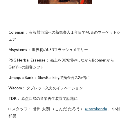
Coleman
： 火報器市場への新規参入１年目で40％のマーケットシ
ェア
Msystems
： 世界初のUSBフラッシュメモリー
P&G Herbal Essense
： 売上を30%増やしながらBoomer から
GenYへの顧客シフト
Umpqua Bank
： SlowBankingで預金高2.25倍に
Wacom
： タブレット入力のイノベーション
TDK
： 原点回帰の音楽再生装置で話題に
□ スタッフ： 誉田 太朗 （こんだ たろう）
@tarokonda
、 中村
和晃