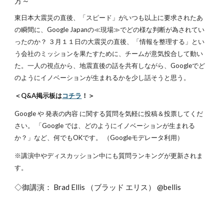
方～
東日本大震災の直後、「スピード」がいつも以上に要求されたあ
の瞬間に、Google Japanの≪現場≫でどの様な判断が為されてい
ったのか？ ３月１１日の大震災の直後、「情報を整理する」とい
う会社のミッションを果たすために、チームが意気投合して動い
た。一人の視点から、地震直後の話を共有しながら、Googleでど
のようにイノベーションが生まれるかを少し話そうと思う。
＜Q&A掲示板は
コチラ
！＞
Google や 発表の内容 に関する質問を気軽に投稿＆投票してくだ
さい。 「Google では、どのようにイノベーションが生まれる
か？」など、何でもOKです。 （Googleモデレータ利用）
※講演中やディスカッション中にも質問ランキングが更新されま
す。
◇御講演： Brad Ellis （ブラッド エリス） @bellis