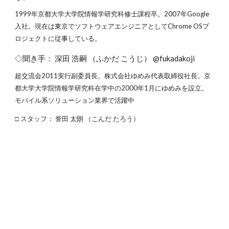
1999年京都大学大学院情報学研究科修士課程卒。2007年Google
入社。現在は東京でソフトウェアエンジニアとしてChrome OSプ
ロジェクトに従事している。
◇聞き手： 深田 浩嗣 （ふかだ こうじ） @fukadakoji
超交流会2011実行副委員長。株式会社ゆめみ代表取締役社長。京
都大学大学院情報学研究科在学中の2000年1月にゆめみを設立。
モバイル系ソリューション業界で活躍中
□ スタッフ： 誉田 太朗 （こんだ たろう）