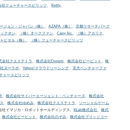
会社フューチャースピリッツ
、
Retty
、
ージョン・ジャパン（株）
、
AZAPA（株）
、
京都リサーチパーク
ロックオン
、
（株）オークファン
、
Capy Inc.
、
（株）アカリク
、
キャピタル（株）
、
（株）フューチャースピリッツ
式会社クエステトラ
、
株式会社Donuts
、
株式会社ビービット
、
株
会社ヌーラボ
、
Yahoo!クラウドソーシング
、
京大ベンチャーファ
チャースピリッツ
所
、
株式会社サイバーエージェント・ベンチャーズ
、
株式会社
ス
、
株式会社ゆめみ
、
株式会社クエステトラ
、
ソーシャルゲーム
会社イマジカ・ロボットホールディングス、
KLab株式会社
、
株式
、
株式会社ビービット
、
株式会社のぞみ
、
株式会社ブリッジコー