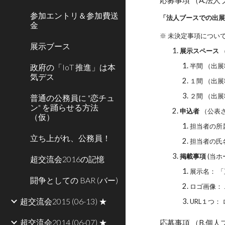
応募事項 （A.法人
参加エントリ＆参加費送
「法人ブースでの出展
金
※ 未決定事項につい
展示ブース
展示スペース
半間 （出展
政府の「IoT 推進」は本
気デス
１間 （出展
２間 （出展
普通の公務員に "恋チュ
ン" を踊らせる方法
申込者
（公表
（仮）
担当者の所
立ち上がれ、公務員！
担当者の氏
掲載事項
(当ホ
超交流会2016の記憶
展示名： 
闘争としての BAR (バー)
ロゴ画像： J
超交流会2015 (06-13) ★
URL１つ
超交流会2014 (06-07) ★
応募事項 （B.個人