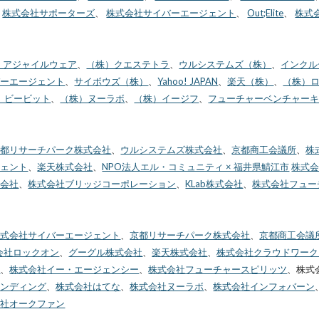
、
株式会社サポーターズ
、
株式会社サイバーエージェント
、
Out;Elite
、
株式
）アジャイルウェア
、
（株）クエステトラ
、
ウルシステムズ（株）
、
インクル
バーエージェント
、
サイボウズ（株）
、
Yahoo! JAPAN
、
楽天（株）
、
（株）
）ビービット
、
（株）ヌーラボ
、
（株）イージフ
、
フューチャーベンチャー
京都リサーチパーク株式会社
、
ウルシステムズ株式会社
、
京都商工会議所
、
株
ジェント
、
楽天株式会社
、
NPO法人エル・コミュニティ × 福井県鯖江市
株式
式会社
、
株式会社ブリッジコーポレーション
、
KLab株式会社
、
株式会社フュー
株式会社サイバーエージェント
、
京都リサーチパーク株式会社
、
京都商工会議
会社ロックオン
、
グーグル株式会社
、
楽天株式会社
、
株式会社クラウドワーク
社
、
株式会社イー・エージェンシー
、
株式会社フューチャースピリッツ
、株式
ランディング
、
株式会社はてな
、
株式会社ヌーラボ
、
株式会社インフォバーン
会社オークファン