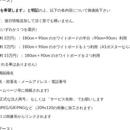
ブース）
を希望します」 と明記
の上、以下の各内容について御連絡下さい
て、後日情報追加して頂く形でも構いません。
（いずれか１つを選択）
料 3万円）： 180cm × 90cm のホワイトボードの半分（90cm×90cm）利用
料 5万円）： 180cm × 90cm のホワイトボードを１つ利用（A1ポスターな
料 15万円）： 180cm × 90cm のホワイトボードを２つ利用
される事はありません）
属組織名
名・部署名・メールアドレス・電話番号
ームページ等に掲載されます)
「正式な法人商号」 もしくは 「サービス名称」 でお願いします
PEG/GIF/PNGなど （209x120の画像に加工されます）
： ロゴ画像等からリンクされます
ブース）