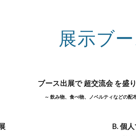
ip to main content
Skip to navigat
展示ブー
ブース出展で 超交流会 を盛
～ 飲み物、食べ物、ノベルティなどの配布
展
B. 個