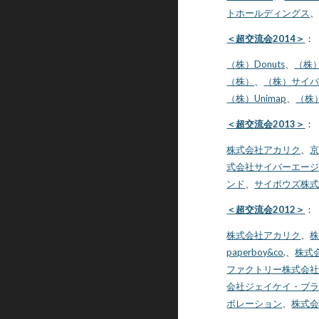
トホールディングス
＜超交流会2014＞
：
（株）Donuts
、
（株
（株）
、
（株）サイ
（株）Unimap
、
（株
＜超交流会2013＞
：
株式会社アカリク
、
式会社サイバーエー
ンド
、
サイボウズ株
＜超交流会2012＞
：
株式会社アカリク
、
paperboy&co
.、
株式
ファクトリー株式会
会社ジェイケイ・ブ
ポレーション
、
株式