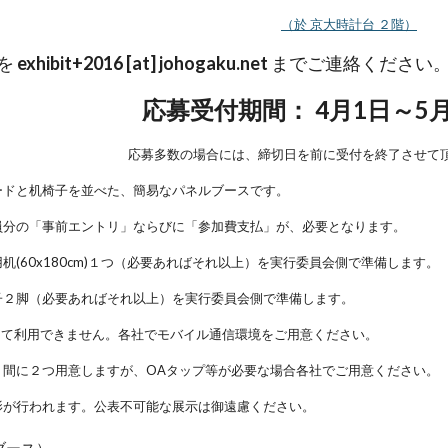
（於 京大時計台 ２階）
を
exhibit+2016 [at] johogaku.net
までご連絡ください
応募受付期間： 4月1日～5月
応募多数の場合には、締切日を前に受付を終了させて
ードと机椅子を並べた、簡易なパネルブースです。
員分の「事前エントリ」ならびに「参加費支払」が、必要となります。
机(60x180cm)１つ（必要あればそれ以上）を実行委員会側で準備します。
子２脚（必要あればそれ以上）を実行委員会側で準備します。
として利用できません。各社でモバイル通信環境をご用意ください。
１間に２つ用意しますが、OAタップ等が必要な場合各社でご用意ください。
影が行われます。公表不可能な展示は御遠慮ください。