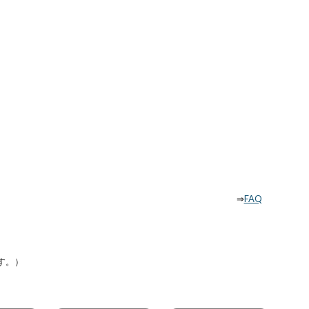
⇒
FAQ
す。）