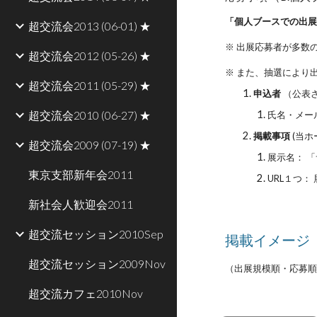
「個人ブースでの出展
超交流会2013 (06-01) ★
※ 出展応募者が多数
超交流会2012 (05-26) ★
※ また、抽選により
超交流会2011 (05-29) ★
申込者
（公表
超交流会2010 (06-27) ★
氏名・メー
掲載事項
(当ホ
超交流会2009 (07-19) ★
展示名： 
東京支部新年会2011
URL１つ
新社会人歓迎会2011
超交流セッション2010Sep
掲載イメージ 
超交流セッション2009Nov
（出展規模順・応募順
超交流カフェ2010Nov