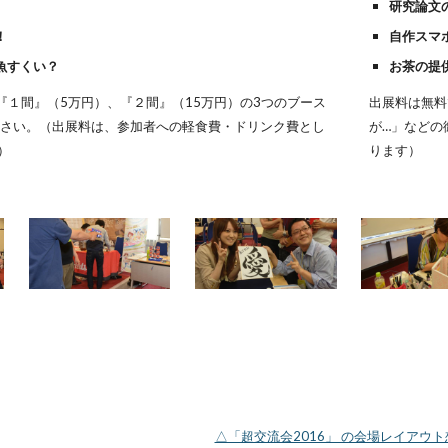
研究論文
！
自作スマ
魚すくい？
お茶の提
『１間』（5万円）、『２間』（15万円）の3つのブース
出展料は無料
ださい。（出展料は、参加者への軽食費・ドリンク費とし
が…」などの
）
ります）
△「超交流会2016」 の会場レイアウ