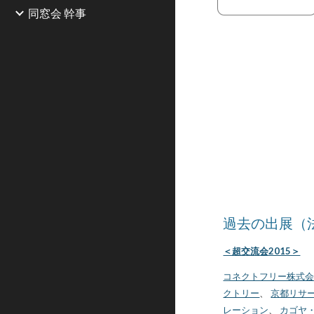
同窓会 幹事
過去の出展（
＜超交流会2015＞
コネクトフリー株式
クトリー
、
京都リサ
レーション
、
カゴヤ