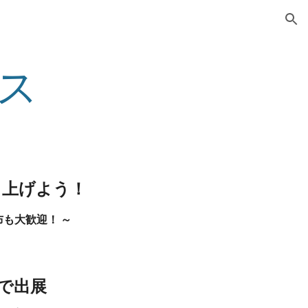
ion
ス
り上げよう！
も大歓迎！ ～
人で出展