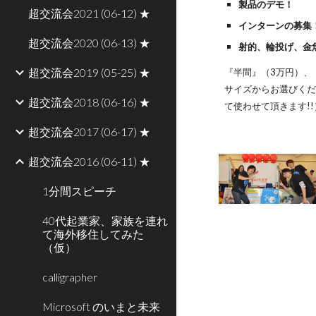
製品のデモ！
超交流会2021 (06-12) ★
インターンの募集
超交流会2020 (06-13) ★
射的、輪投げ、金
超交流会2019 (05-25) ★
『半間』（3万円）、
サイズからお選びく
超交流会2018 (06-16) ★
て使わせて頂きます!!
超交流会2017 (06-17) ★
超交流会2016 (06-11) ★
1分間スピーチ
40代起業家、家族を連れ
て海外移住してみた
（仮）
calligrapher
Microsoft のいまと未来