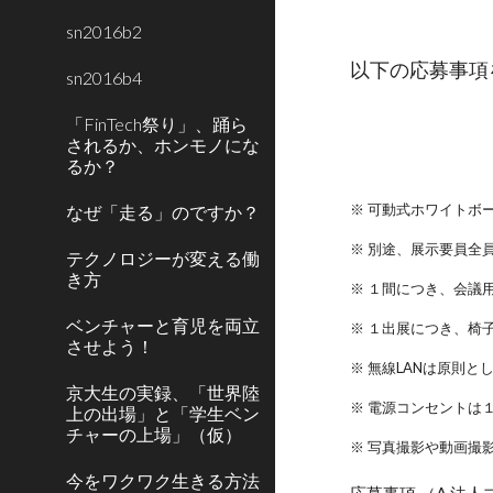
sn2016b2
以下の応募事項
sn2016b4
「FinTech祭り」、踊ら
されるか、ホンモノにな
るか？
※ 可動式ホワイトボ
なぜ「走る」のですか？
※ 別途、展示要員全
テクノロジーが変える働
き方
※ １間につき、会議用
ベンチャーと育児を両立
※ １出展につき、椅
させよう！
※ 無線LANは原則
京大生の実録、「世界陸
※ 電源コンセントは
上の出場」と「学生ベン
チャーの上場」（仮）
※ 写真撮影や動画撮
今をワクワク生きる方法