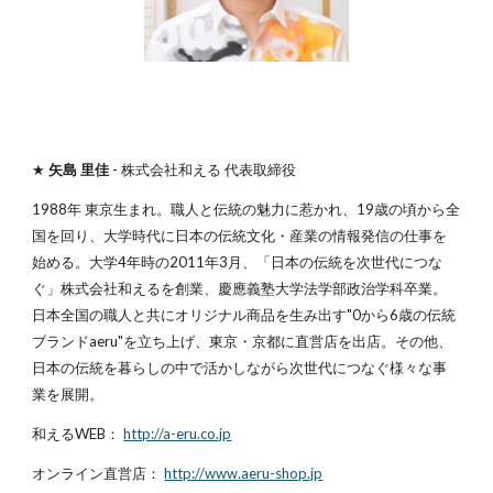
★
矢島 里佳
- 株式会社和える 代表取締役
1988年 東京生まれ。職人と伝統の魅力に惹かれ、19歳の頃から全
国を回り、大学時代に日本の伝統文化・産業の情報発信の仕事を
始める。大学4年時の2011年3月、「日本の伝統を次世代につな
ぐ」株式会社和えるを創業、慶應義塾大学法学部政治学科卒業。
日本全国の職人と共にオリジナル商品を生み出す"0から6歳の伝統
ブランドaeru"を立ち上げ、東京・京都に直営店を出店。その他、
日本の伝統を暮らしの中で活かしながら次世代につなぐ様々な事
業を展開。
和えるWEB：
http://a-eru.co.jp
オンライン直営店：
http://www.aeru-shop.jp