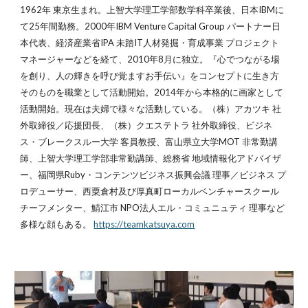
1962年 東京生まれ。上智大学理工学部数学科卒業後、日本IBMに
て25年間勤務。2000年IBM Venture Capital Group パートナー日
本代表、経済産業省IPA 未踏IT人材発掘・育成事業 プロジェクト
マネージャーなどを経て、2010年8月に独立。『心でつながる場
を創り、人の輝きを呼び覚ますお手伝い』をコンセプトに生き方
そのものを職業として活動開始。2014年から本格的に画家として
活動開始。現在は夫婦で様々な活動している。（株）アカツキ 社
外取締役／応援団長、（株）クエステトラ 社外取締役、ビジネ
ス・ブレークスルー大学 客員教授、富山県立大学MOT 非常勤講
師、上智大学理工学部非常勤講師、総務省 地域情報化アドバイザ
ー、福岡県Ruby・コンテンツビジネス振興会議 理事／ビジネス プ
ロデューサー、西粟倉村及び厚真町ローカルベンチャースクール
チーフメンター、鯖江市 NPO法人エル・コミュニュティ 理事など
多様な顔もある。
https://teamkatsuya.com