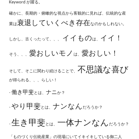
Keyword が躍る。
確かに、長期的・俯瞰的な視点から客観的に見れば、伝統的な産
衰退していくべき存在
業は
なのかもしれない。
イイもの
イイ！
しかし、古くったって、、、
は、
愛おしいモノ
愛おしい！
そう、、、
は、
不思議な喜び
そして、そこに関わり続けることで、
が得られる、、、らしい！
働き甲斐
ナニ
-
とは、
か？
やり甲斐
ナンなん
-
とは、
だろうか？
生き甲斐
一体ナンなん
-
とは、
だろうか？
「ものづくり伝統産業」の現場にいてイキイキしている御二人