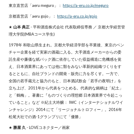
東京直営店「aeru meguro」：
https://a-eru.co.jp/meguro
京都直営店「aeru gojo」：
https://a-eru.co.jp/gojo
★
山本 典正
- 平和酒造株式会社 代表取締役専務 ／ 京都大学経営管
理大学院(MBAコース学生)
1978年 和歌山県生まれ。京都大学経済学部を卒業後、東京のベン
チャー企業を経て実家の酒蔵に入る。大手酒造メーカーからの委
託生産や廉価な紙パック酒に依存していた収益構造に危機感を覚
え、日本酒業界にあっては他に類をみない革新的組織づくりをす
るとともに、自社ブランドの開発・販売に力を尽くす。一方で、
全国の若手蔵元と協力のもと、日本酒試飲会「若手の夜明け」を
立ち上げ、2011年から代表をつとめる。代表的な銘柄は「紀土」
と「鶴梅」。著書に『ものづくりの理想郷 日本酒業界で今起こっ
ていること』など ※紀土大吟醸： IWC（インターナショナルワイ
ンチャレンジ）2014 にて「リージョナルトロフィー」。2016年
松尾大社での酒-1グランプリにて「優勝」
★
勝屋 久
- LOVEコネクター／画家