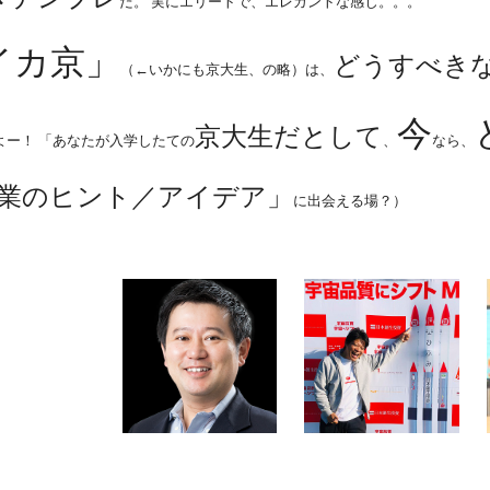
だ。 実にエリートで、エレガントな感じ。。。
イカ京」
どうすべき
（←いかにも京大生、の略）は、
今
京大生だとして
よー！ 「あなたが入学したての
、
なら、
業のヒント／アイデア」
に出会える場？）