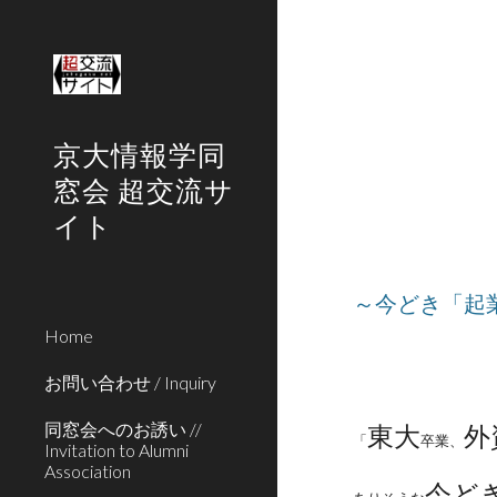
Sk
京大情報学同
窓会 超交流サ
イト
～今どき「起
Home
お問い合わせ / Inquiry
同窓会へのお誘い //
東大
外
「
卒業、
Invitation to Alumni
Association
今ど