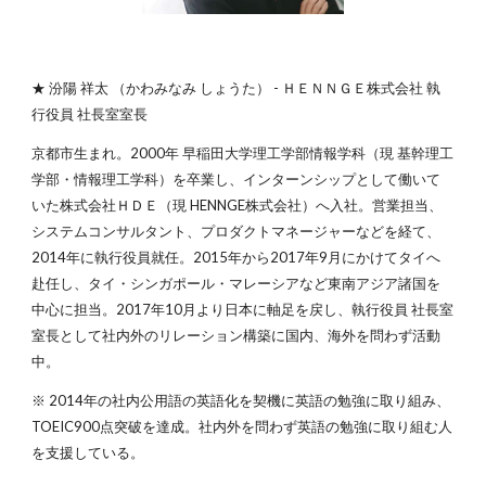
★ 汾陽 祥太 （かわみなみ しょうた） - ＨＥＮＮＧＥ株式会社 執
行役員 社長室室長
京都市生まれ。2000年 早稲田大学理工学部情報学科（現 基幹理工
学部・情報理工学科）を卒業し、インターンシップとして働いて
いた株式会社ＨＤＥ（現 HENNGE株式会社）へ入社。営業担当、
システムコンサルタント、プロダクトマネージャーなどを経て、
2014年に執行役員就任。2015年から2017年9月にかけてタイへ
赴任し、タイ・シンガポール・マレーシアなど東南アジア諸国を
中心に担当。2017年10月より日本に軸足を戻し、執行役員 社長室
室長として社内外のリレーション構築に国内、海外を問わず活動
中。
※ 2014年の社内公用語の英語化を契機に英語の勉強に取り組み、
TOEIC900点突破を達成。社内外を問わず英語の勉強に取り組む人
を支援している。